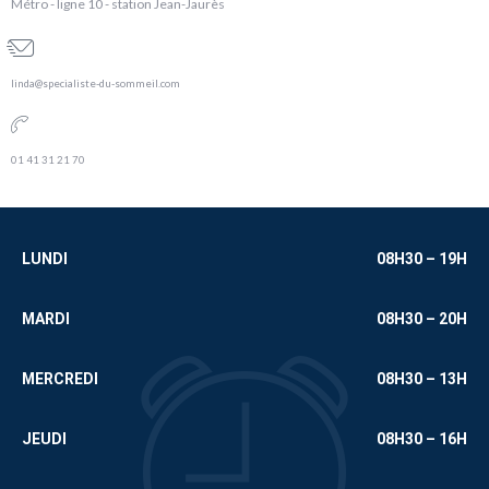
Métro - ligne 10 - station Jean-Jaurès
linda@specialiste-du-sommeil.com
01 41 31 21 70
LUNDI
08H30 – 19H
MARDI
08H30 – 20H
MERCREDI
08H30 – 13H
JEUDI
08H30 – 16H