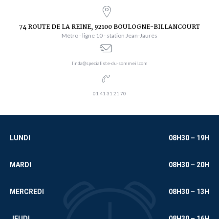
74 ROUTE DE LA REINE, 92100 BOULOGNE-BILLANCOURT
Métro - ligne 10 - station Jean-Jaurès
linda@specialiste-du-sommeil.com
01 41 31 21 70
LUNDI
08H30 – 19H
MARDI
08H30 – 20H
MERCREDI
08H30 – 13H
JEUDI
08H30 – 16H